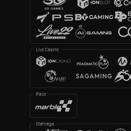
Live Casino
Race
Olahraga