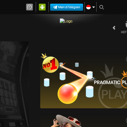
Main di Telegram
HOT