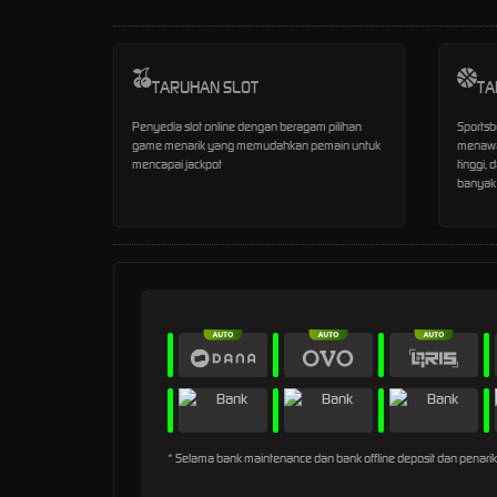
TARUHAN SLOT
TA
Penyedia slot online dengan beragam pilihan
Sportsb
game menarik yang memudahkan pemain untuk
menawar
mencapai jackpot
tinggi,
banyak 
* Selama bank maintenance dan bank offline deposit dan penarik