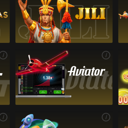
i
i
i
i