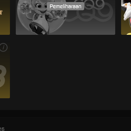
i
026