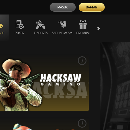
MASUK
DAFTAR
ADE
POKER
E-SPORTS
SABUNG AYAM
PROMOSI
i
i