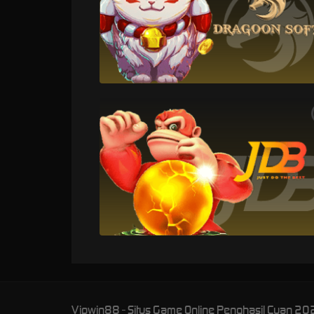
Vipwin88 - Situs Game Online Penghasil Cuan 2