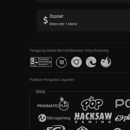
Deposit
Rata-rata 1 Menit
Tanggung Jawab Bermain
Browser Yang Didukung
Platform Penyedia Layanan
Slots