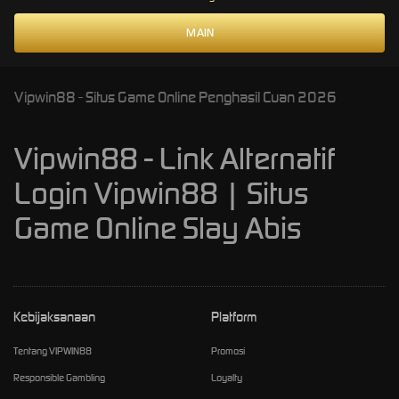
MAIN
Vipwin88 - Situs Game Online Penghasil Cuan 2026
Vipwin88 - Link Alternatif
Login Vipwin88 | Situs
Game Online Slay Abis
Kebijaksanaan
Platform
Tentang VIPWIN88
Promosi
Responsible Gambling
Loyalty