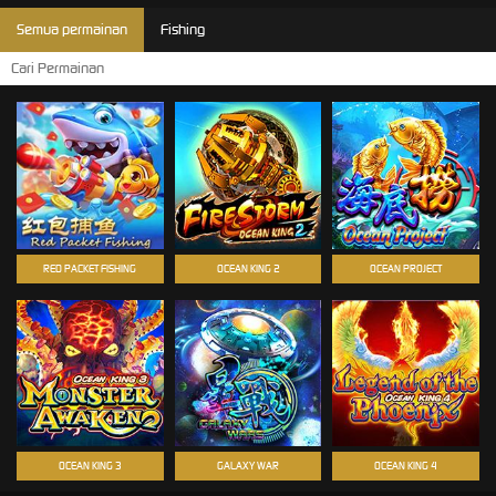
Semua permainan
Fishing
RED PACKET FISHING
OCEAN KING 2
OCEAN PROJECT
OCEAN KING 3
GALAXY WAR
OCEAN KING 4