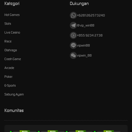
Kategori
Dukungan
Hot Games
+6281262573240
Slots
@vip_win88
Live Casino
+855 9234 2738
Race
vipwin88
Olahraga
vipwin_88
Crash Game
Arcade
Poker
E-Sports
Sabung Ayam
Komunitas