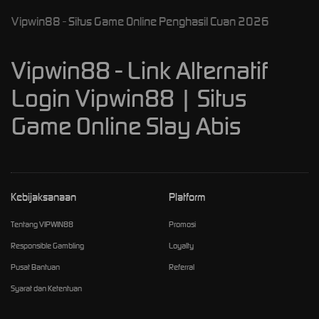
Vipwin88 - Situs Game Online Penghasil Cuan 2026
Vipwin88 - Link Alternatif
Login Vipwin88 | Situs
Game Online Slay Abis
Kebijaksanaan
Platform
Tentang VIPWIN88
Promosi
Responsible Gambling
Loyalty
Pusat Bantuan
Referral
Syarat dan Ketentuan