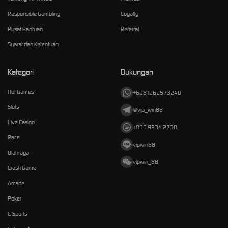
Responsible Gambling
Loyalty
Pusat Bantuan
Referral
Syarat dan Ketentuan
Kategori
Dukungan
Hot Games
+6281262573240
Slots
@vip_win88
Live Casino
+855 9234 2738
Race
vipwin88
Olahraga
vipwin_88
Crash Game
Arcade
Poker
E-Sports