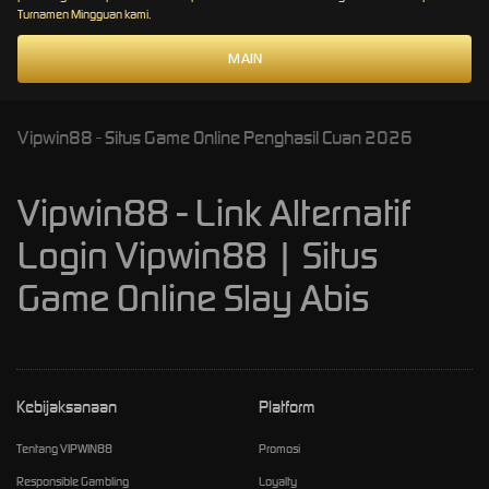
Turnamen Mingguan kami.
MAIN
Vipwin88 - Situs Game Online Penghasil Cuan 2026
Vipwin88 - Link Alternatif
Login Vipwin88 | Situs
Game Online Slay Abis
Kebijaksanaan
Platform
Tentang VIPWIN88
Promosi
Responsible Gambling
Loyalty