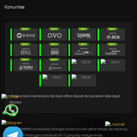
Komunitas
* Selama bank maintenance dan bank offline deposit dan penarikan tidak dapat
diproses
©2026 VIPWIN88 menawarkan berbagai macam provider pilihan terbaik dan didukung
oleh Layanan Pelanggan profesional 24/7 yang siap melayani Anda.