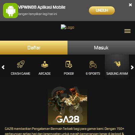
×
VIPWIN88 Aplikasi Mobile
UNDUH
Jangan tampilkan lagi hari ini
Daftar
Masuk
AGA
CRASH GAME
ARCADE
POKER
E-SPORTS
SABUNG AYAM
GA28 memberikan Pengalaman Bermain Terbaik bagi para gamer kami. Dengan 150+
pertarungan setiap hari dan kesempatan untuk meraih kemenangan besar di Jackpot &