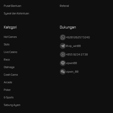
Pusat Bantuan
Referral
Syarat dan Ketentuan
Kategori
Dukungan
Hot Games
+6281262573240
Slots
@vip_win88
Live Casino
+855 9234 2738
Race
vipwin88
Olahraga
vipwin_88
Crash Game
Arcade
Poker
E-Sports
Sabung Ayam