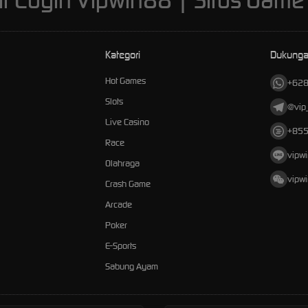
tif Login Vipwin88 | Situs Game
Kategori
Dukung
Hot Games
+62
Slots
@vip
Live Casino
+855
Race
vipw
Olahraga
vipw
Crash Game
Arcade
Poker
E-Sports
Sabung Ayam