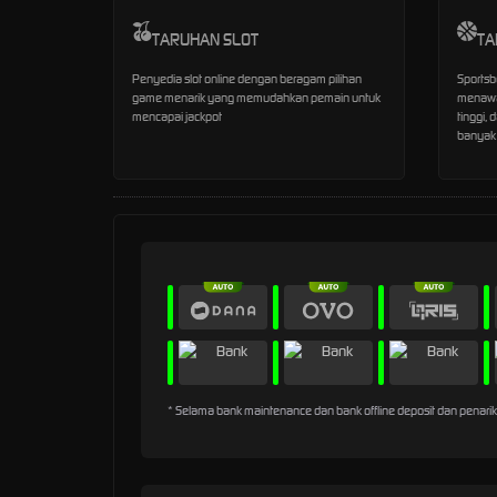
TARUHAN SLOT
TA
Penyedia slot online dengan beragam pilihan
Sportsb
game menarik yang memudahkan pemain untuk
menawar
mencapai jackpot
tinggi,
banyak 
* Selama bank maintenance dan bank offline deposit dan penarik