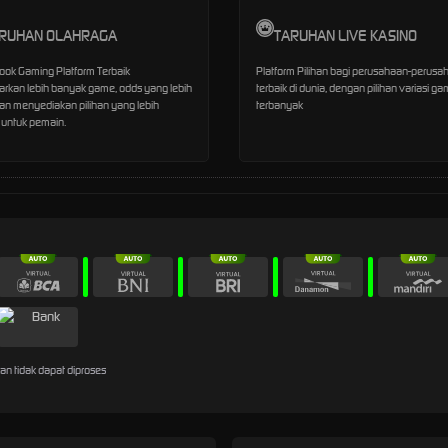
RUHAN OLAHRAGA
TARUHAN LIVE KASINO
ook Gaming Platform Terbaik
Platform Pilihan bagi perusahaan-perusa
kan lebih banyak game, odds yang lebih
terbaik di dunia, dengan pilihan variasi g
 dan menyediakan pilihan yang lebih
terbanyak
untuk pemain.
an tidak dapat diproses