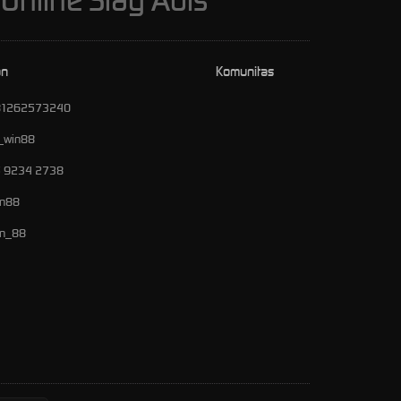
 Online Slay Abis
an
Komunitas
81262573240
_win88
 9234 2738
in88
in_88