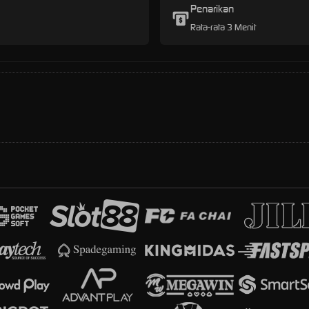
Penarikan
Rata-rata 3 Menit