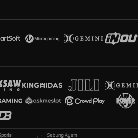
Sports
Sabung Ayam