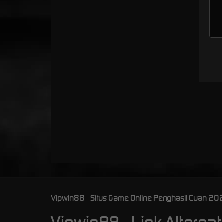
Vipwin88 - Situs Game Online Penghasil Cuan 2