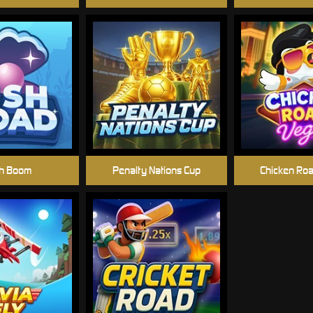
sh Boom
Penalty Nations Cup
Chicken Ro