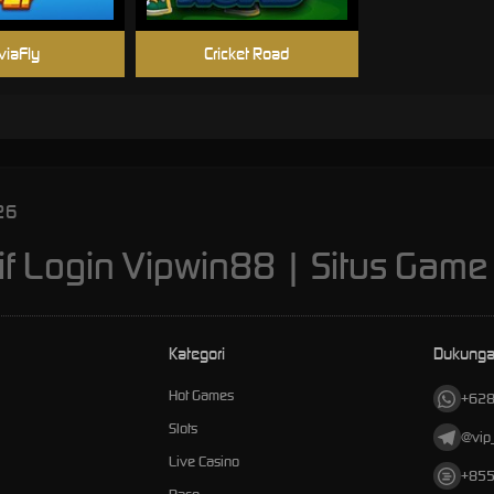
viaFly
Cricket Road
026
tif Login Vipwin88 | Situs Game
Kategori
Dukung
Hot Games
+62
Slots
@vip
Live Casino
+855