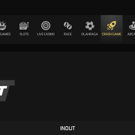
 GAMES
SLOTS
LIVE CASINO
RACE
OLAHRAGA
CRASH GAME
ARC
INOUT