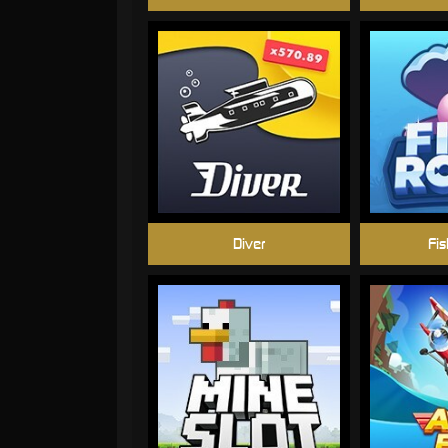
Diver
Fi