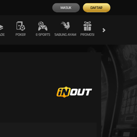
MASUK
DAFTAR
ADE
POKER
E-SPORTS
SABUNG AYAM
PROMOSI