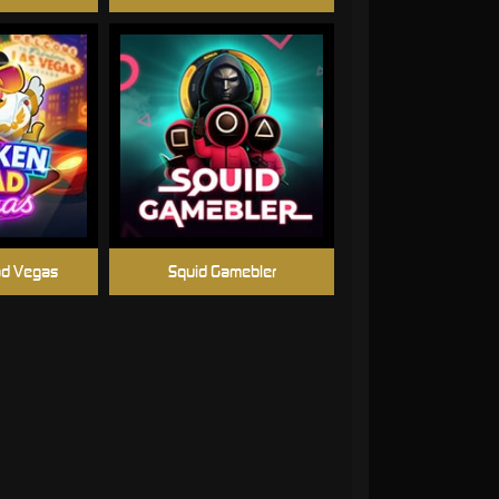
ad Vegas
Squid Gamebler