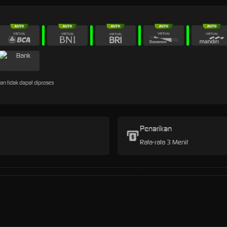
an tidak dapat diproses
Penarikan
Rata-rata 3 Menit