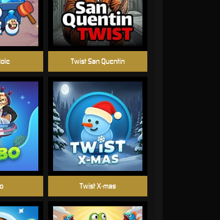
ole
Twist San Quentin
o
Twist X-mas