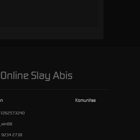
 Online Slay Abis
an
Komunitas
81262573240
_win88
 9234 2738