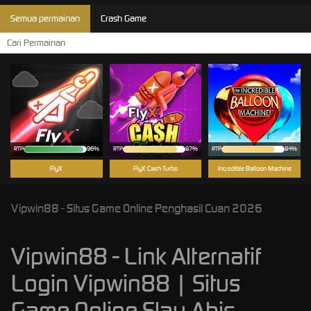
Semua permainan
Crash Game
RTP
96%
RTP
87%
RTP
84%
FlyX
FlyX Cash Turbo
Incredible Balloon Machine
Vipwin88 - Situs Game Online Penghasil Cuan 2026
Vipwin88 - Link Alternatif
Login Vipwin88 | Situs
Game Online Slay Abis