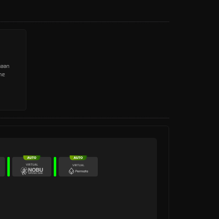
haan
ame