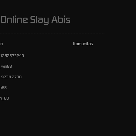
 Online Slay Abis
an
Komunitas
81262573240
_win88
 9234 2738
in88
in_88