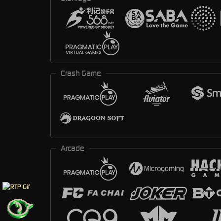
Crash Game
Arcade