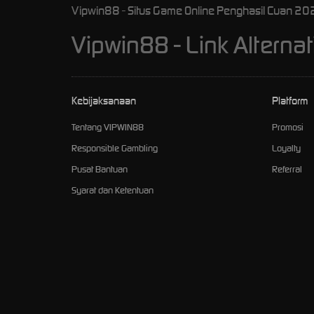
Vipwin88 - Situs Game Online Penghasil Cuan 2
Vipwin88 - Link Alterna
Kebijaksanaan
Platform
Tentang VIPWIN88
Promosi
Responsible Gambling
Loyalty
Pusat Bantuan
Referral
Syarat dan Ketentuan