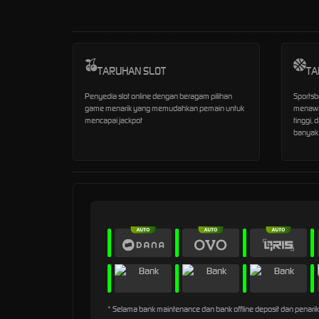
TARUHAN SLOT
TA
Penyedia slot online dengan beragam pilihan
Sportsb
game menarik yang memudahkan pemain untuk
menawar
mencapai jackpot
tinggi,
banyak 
* Selama bank maintenance dan bank offline deposit dan penarik