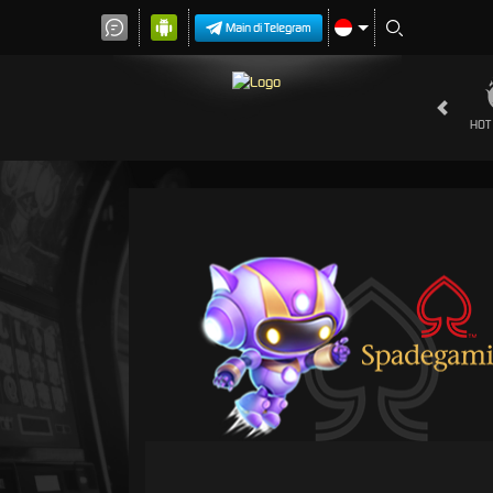
Main di Telegram
HOT