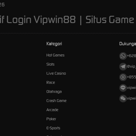
026
tif Login Vipwin88 | Situs Game
Kategori
Dukung
Hot Games
+62
Slots
@vip
Live Casino
+855
Race
vipw
Olahraga
vipw
Crash Game
Arcade
Poker
E-Sports