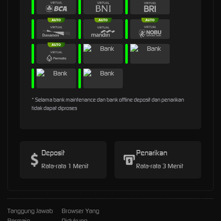
* Selama bank maintenance dan bank offline deposit dan penarikan
tidak dapat diproses
Deposit
Penarikan
Rata-rata 1 Menit
Rata-rata 3 Menit
Tanggung Jawab
Browser Yang
Bermain
Didukung