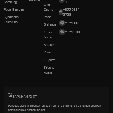
Gambling
8
Live
Pusat Bantuan
Casino
+855 9234
2738
Syarat dan
Race
Ketentuan
vipwin88
Olahraga
vipwin_88
Crash
Game
Arcade
Poker
E-Sports
Sabung
Ayam
TARUHAN SLOT
Penyedia slot online dengan beragam pilihan game menarik yang memudahkan
pemain untuk mencapai jackpot