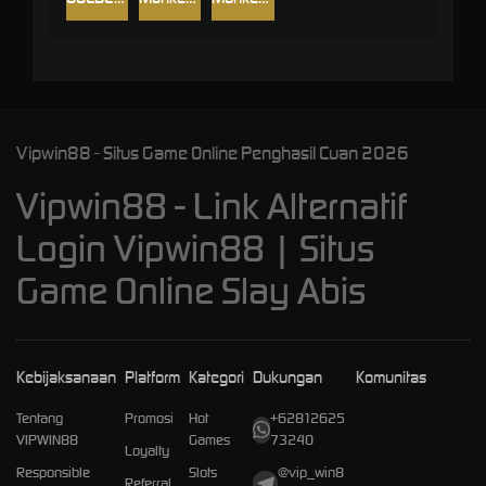
Vipwin88 - Situs Game Online Penghasil Cuan 2026
Vipwin88 - Link Alternatif
Login Vipwin88 | Situs
Game Online Slay Abis
Kebijaksanaan
Platform
Kategori
Dukungan
Komunitas
Tentang
Promosi
Hot
+62812625
VIPWIN88
Games
73240
Loyalty
Responsible
Slots
@vip_win8
Referral