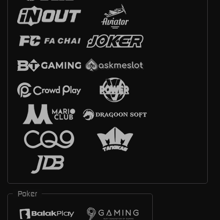
Poker