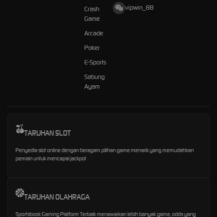
vipwin_88
Crash
Game
Arcade
Poker
E-Sports
Sabung
Ayam
TARUHAN SLOT
Penyedia slot online dengan beragam pilihan game menarik yang memudahkan
pemain untuk mencapai jackpot
TARUHAN OLAHRAGA
Sportsbook Gaming Platform Terbaik menawarkan lebih banyak game, odds yang