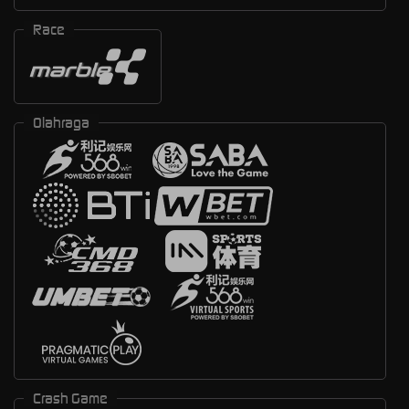
Race
Olahraga
Crash Game