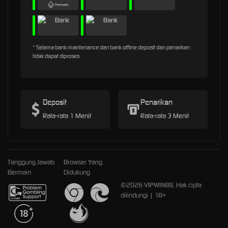
* Selama bank maintenance dan bank offline deposit dan penarikan
tidak dapat diproses
Deposit
Penarikan
Rata-rata 1 Menit
Rata-rata 3 Menit
Tanggung Jawab
Browser Yang
Bermain
Didukung
©2026 VIPWIN88. Hak cipta
dilindungi | 18+