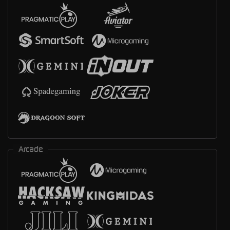
Arcade