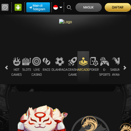
Main di
MASUK
DAFTAR
Telegram
HOT
SLOTS
LIVE
RACE
OLAHRAGA
CRASH
ARCADE
POKER
E-
SABUNG
PROM
GAMES
CASINO
GAME
SPORTS
AYAM