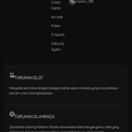
vipwin_88
Crash
Game
Arcade
Poker
E-Sports
Sabung
Ayam
TARUHAN SLOT
Penyedia slot online dengan beragam pilihan game menarik yang memudahkan
pemain untuk mencapai jackpot
TARUHAN OLAHRAGA
Sportsbook Gaming Platform Terbaik menawarkan lebih banyak game, odds yang
lebih tinggi, dan menyediakan pilihan yang lebih banyak untuk pemain.