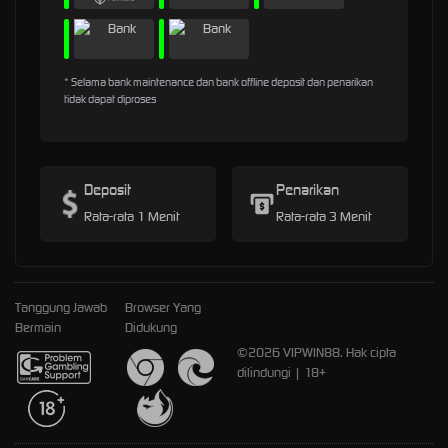
* Selama bank maintenance dan bank offline deposit dan penarikan
tidak dapat diproses
Deposit
Penarikan
Rata-rata 1 Menit
Rata-rata 3 Menit
Tanggung Jawab
Browser Yang
Bermain
Didukung
©2026 VIPWIN88. Hak cipta
dilindungi | 18+