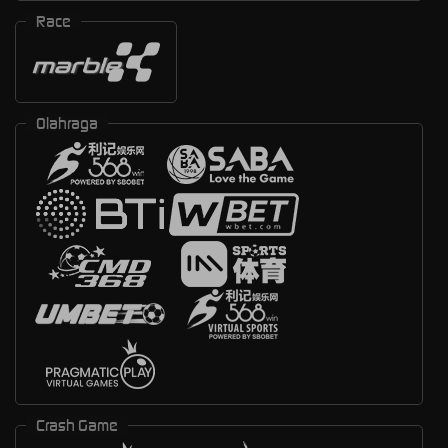
Race
Olahraga
Crash Game