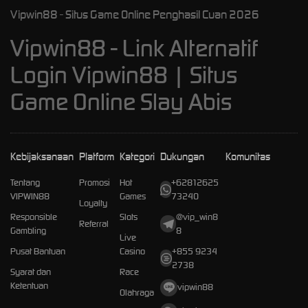
Vipwin88 - Situs Game Online Penghasil Cuan 2026
Vipwin88 - Link Alternatif
Login Vipwin88 | Situs
Game Online Slay Abis
Kebijaksanaan
Platform
Kategori
Dukungan
Komunitas
Tentang
Promosi
Hot
+62812625
VIPWIN88
Games
73240
Loyalty
Responsible
Slots
@vip_win8
Referral
Gambling
8
Live
Pusat Bantuan
Casino
+855 9234
2738
Syarat dan
Race
Ketentuan
vipwin88
Olahraga