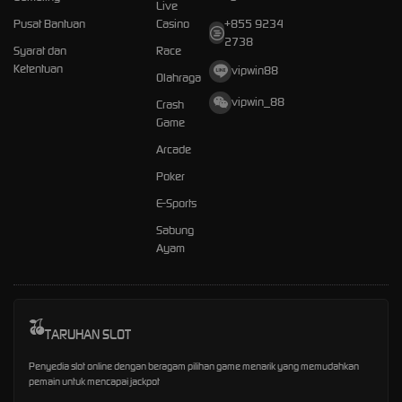
Live
Pusat Bantuan
Casino
+855 9234
2738
Syarat dan
Race
Ketentuan
vipwin88
Olahraga
vipwin_88
Crash
Game
Arcade
Poker
E-Sports
Sabung
Ayam
TARUHAN SLOT
Penyedia slot online dengan beragam pilihan game menarik yang memudahkan
pemain untuk mencapai jackpot