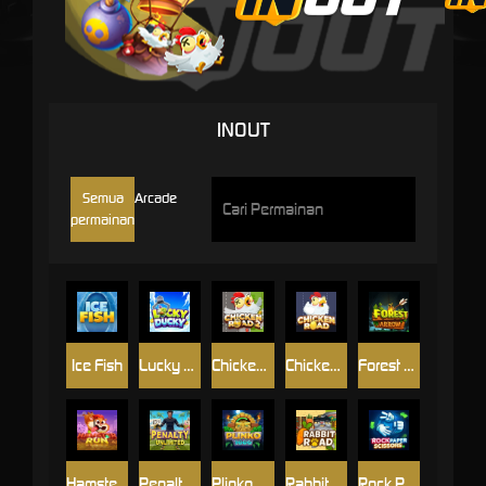
INOUT
Semua
Arcade
permainan
Ice Fish
Lucky Ducky
Chicken Road 2.0
Chicken Road
Forest Arrow
Hamster Run
Penalty Unlimited
Plinko Aztec
Rabbit Road
Rock Paper Scissors