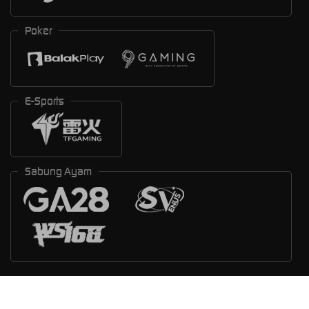
Poker
E-Sports
Sabung Ayam