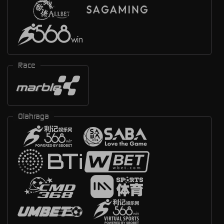
Race
Olahraga