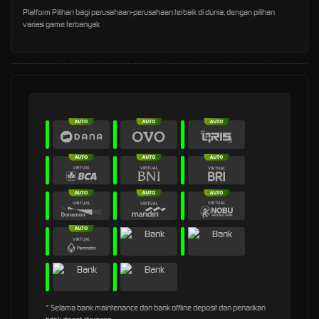
Platform Pilihan bagi perusahaan-perusahaan terbaik di dunia, dengan pilihan
variasi game terbanyak
* Selama bank maintenance dan bank offline deposit dan penarikan