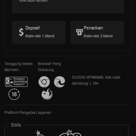
tidak dapat diproses
Deposit
Penarikan
Rata-rata 1 Menit
Rata-rata 3 Menit
Tanggung Jawab
Browser Yang
Bermain
Didukung
©2026 VIPWIN88. Hak cipta
dilindungi | 18+
Platform Penyedia Layanan
Slots