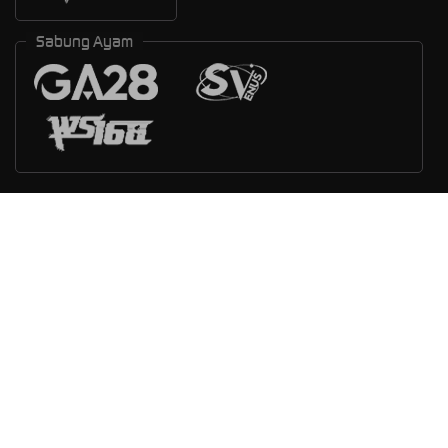
Sabung Ayam