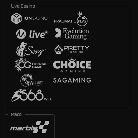
Live Casino
Race