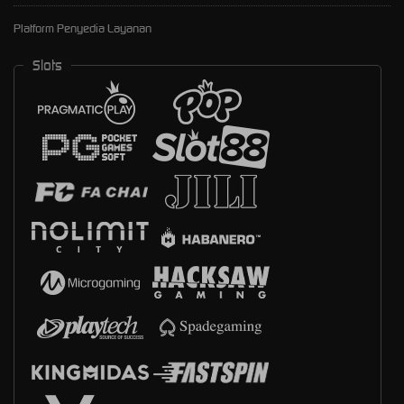
Platform Penyedia Layanan
Slots