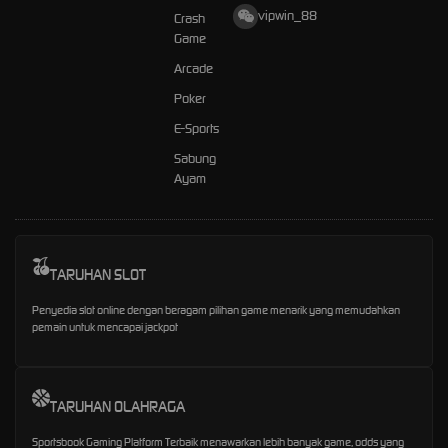
vipwin_88
Crash
Game
Arcade
Poker
E-Sports
Sabung
Ayam
TARUHAN SLOT
Penyedia slot online dengan beragam pilihan game menarik yang memudahkan
pemain untuk mencapai jackpot
TARUHAN OLAHRAGA
Sportsbook Gaming Platform Terbaik menawarkan lebih banyak game, odds yang