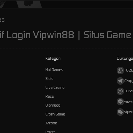
026
tif Login Vipwin88 | Situs Game
Kategori
Dukung
Hot Games
+62
Slots
@vip
Live Casino
+855
Race
vipw
Olahraga
vipw
Crash Game
Arcade
Poker