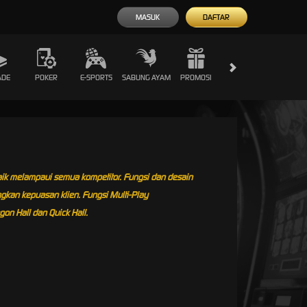
MASUK
DAFTAR
ADE
POKER
E-SPORTS
SABUNG AYAM
PROMOSI
aik melampaui semua kompetitor. Fungsi dan desain
gkan kepuasan klien. Fungsi Multi-Play
on Hall dan Quick Hall.