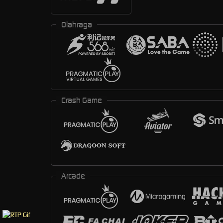
Olahraga
Crash Game
Arcade