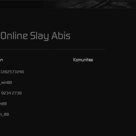
 Online Slay Abis
an
Komunitas
81262573240
_win88
 9234 2738
in88
in_88