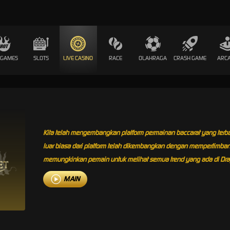
 GAMES
SLOTS
LIVE CASINO
RACE
OLAHRAGA
CRASH GAME
ARC
Kita telah mengembangkan platform permainan baccarat yang terb
luar biasa dari platform telah dikembangkan dengan mempertimban
memungkinkan pemain untuk melihat semua trend yang ada di Drag
MAIN