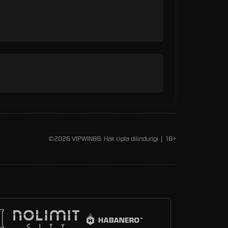
©2026 VIPWIN88. Hak cipta dilindungi | 18+