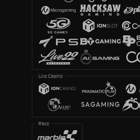
Live Casino
Race