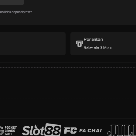
an tidak dapat diproses
Penarikan
Rata-rata 3 Menit