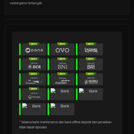
variasi game terbanyak
* Selama bank maintenance dan bank offline deposit dan penarikan
tidak dapat diproses