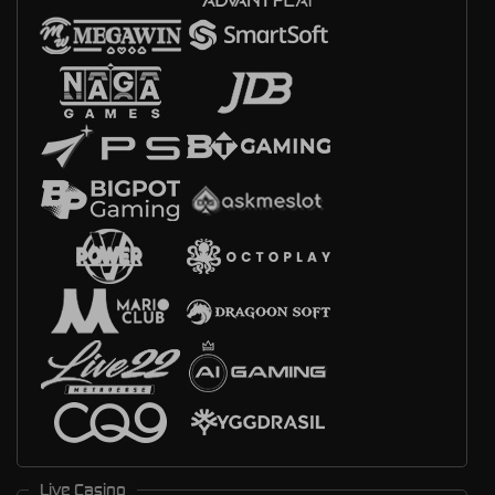
Live Casino