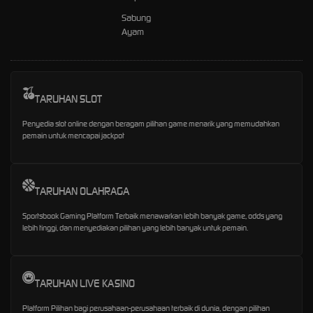
Sabung
Ayam
TARUHAN SLOT
Penyedia slot online dengan beragam pilihan game menarik yang memudahkan
pemain untuk mencapai jackpot
TARUHAN OLAHRAGA
Sportsbook Gaming Platform Terbaik menawarkan lebih banyak game, odds yang
lebih tinggi, dan menyediakan pilihan yang lebih banyak untuk pemain.
TARUHAN LIVE KASINO
Platform Pilihan bagi perusahaan-perusahaan terbaik di dunia, dengan pilihan