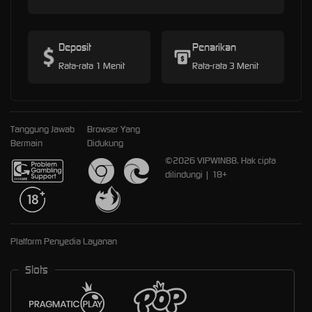
Deposit
Penarikan
Rata-rata 1 Menit
Rata-rata 3 Menit
Tanggung Jawab
Browser Yang
Bermain
Didukung
©2026 VIPWIN88. Hak cipta
dilindungi | 18+
Platform Penyedia Layanan
Slots