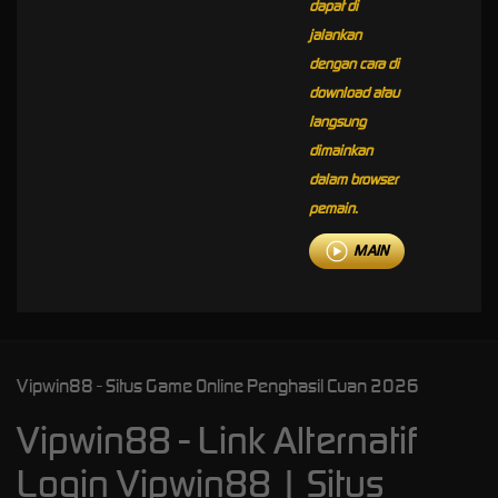
dapat di
jalankan
dengan cara di
download atau
langsung
dimainkan
dalam browser
pemain.
MAIN
Vipwin88 - Situs Game Online Penghasil Cuan 2026
Vipwin88 - Link Alternatif
Login Vipwin88 | Situs