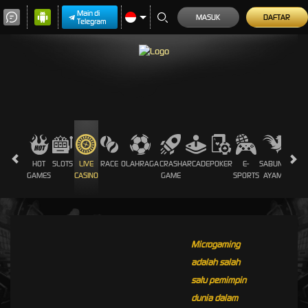
Main di
MASUK
DAFTAR
Telegram
HOT
SLOTS
LIVE
RACE
OLAHRAGA
CRASH
ARCADE
POKER
E-
SABUNG
PROM
GAMES
CASINO
GAME
SPORTS
AYAM
Microgaming
adalah salah
satu pemimpin
dunia dalam