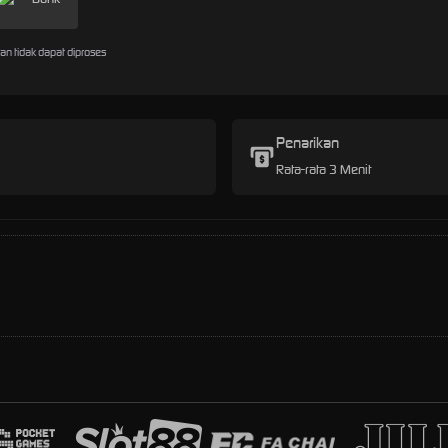
an tidak dapat diproses
Penarikan
Rata-rata 3 Menit