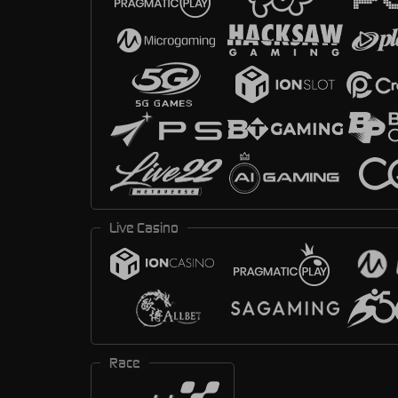
Live Casino
Race