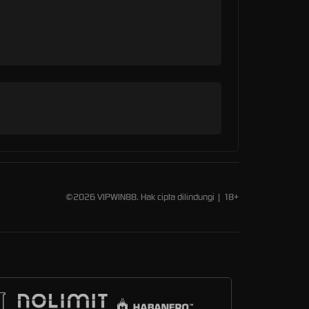
©2026 VIPWIN88. Hak cipta dilindungi | 18+