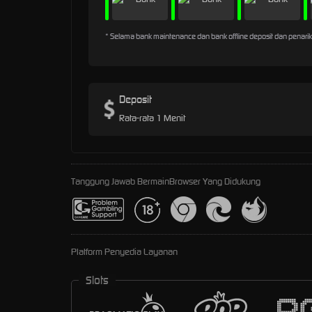
* Selama bank maintenance dan bank offline deposit dan penarik
Deposit
Rata-rata 1 Menit
Tanggung Jawab Bermain
Browser Yang Didukung
Platform Penyedia Layanan
Slots