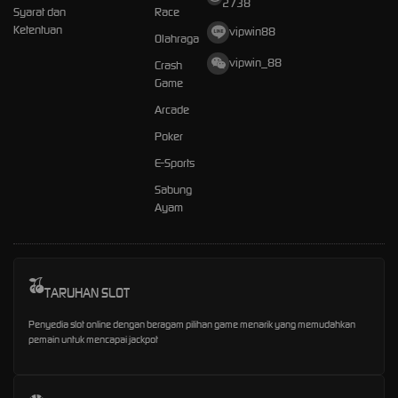
2738
Syarat dan
Race
Ketentuan
vipwin88
Olahraga
vipwin_88
Crash
Game
Arcade
Poker
E-Sports
Sabung
Ayam
TARUHAN SLOT
Penyedia slot online dengan beragam pilihan game menarik yang memudahkan
pemain untuk mencapai jackpot