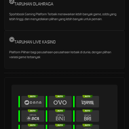
TARUHAN OLAHRAGA
Sportsbook Gaming Platform Terbaik menawarkan lebih banyak game, odds yang
lebih tinggi, dan menyediakan pilihan yang lebih banyak untuk pemain.
TARUHAN LIVE KASINO
Platform Pilihan bagi perusahaan-perusahaan terbaik di dunia, dengan pilihan
variasi game terbanyak