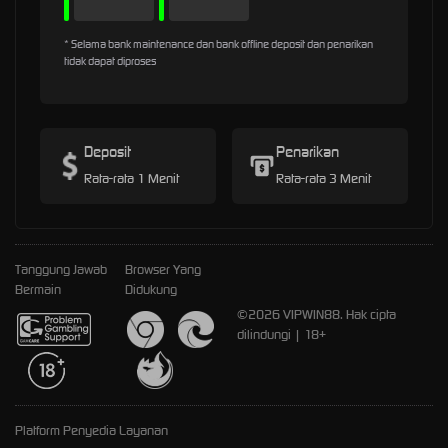
* Selama bank maintenance dan bank offline deposit dan penarikan
tidak dapat diproses
Deposit
Penarikan
Rata-rata 1 Menit
Rata-rata 3 Menit
Tanggung Jawab
Browser Yang
Bermain
Didukung
©2026 VIPWIN88. Hak cipta
dilindungi | 18+
Platform Penyedia Layanan