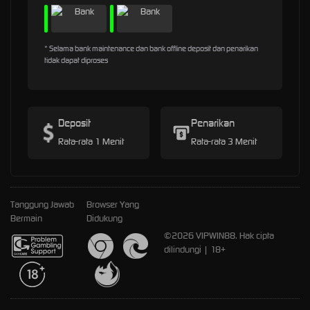
* Selama bank maintenance dan bank offline deposit dan penarikan
tidak dapat diproses
Deposit
Penarikan
Rata-rata 1 Menit
Rata-rata 3 Menit
Tanggung Jawab
Browser Yang
Bermain
Didukung
©2026 VIPWIN88. Hak cipta
dilindungi | 18+