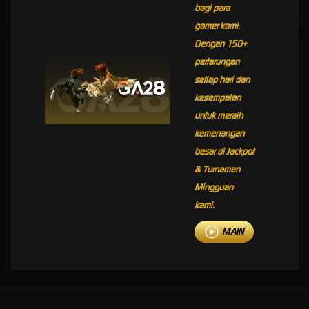
bagi para
gamer kami.
Dengan 150+
pertarungan
setiap hari dan
kesempatan
untuk meraih
kemenangan
besar di Jackpot
& Turnamen
Mingguan
kami.
MAIN