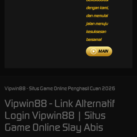
dengan kami,
dan memulai
jalan menuju
kesuksesan
bersama!
MAIN
Vipwin88 - Situs Game Online Penghasil Cuan 2026
Vipwin88 - Link Alternatif
Login Vipwin88 | Situs
Game Online Slay Abis