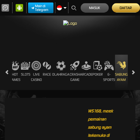
Main di
MASUK
DAFTAR
Telegram
HOT
SLOTS
LIVE
RACE
OLAHRAGA
CRASH
ARCADE
POKER
E-
SABUNG
PROMOS
GAMES
CASINO
GAME
SPORTS
AYAM
WS168, merek
permainan
sabung ayam
terkemuka di