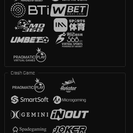
Crash Game