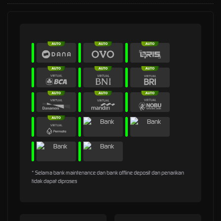
* Selama bank maintenance dan bank offline deposit dan penarikan
tidak dapat diproses