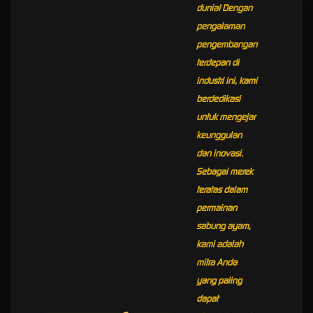
dunia! Dengan
pengalaman
pengembangan
terdepan di
industri ini, kami
berdedikasi
untuk mengejar
keunggulan
dan inovasi.
Sebagai merek
teratas dalam
permainan
sabung ayam,
kami adalah
mitra Anda
yang paling
dapat