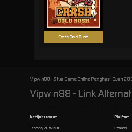
Crash Gold Rush
Vipwin88 - Situs Game Online Penghasil Cuan 2
Vipwin88 - Link Alterna
Kebijaksanaan
Platform
Tentang VIPWIN88
Promosi