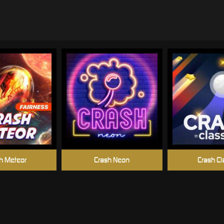
h Meteor
Crash Neon
Crash Cl