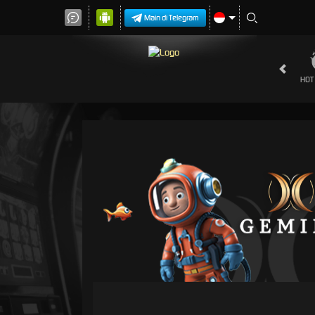
Main di Telegram
HOT