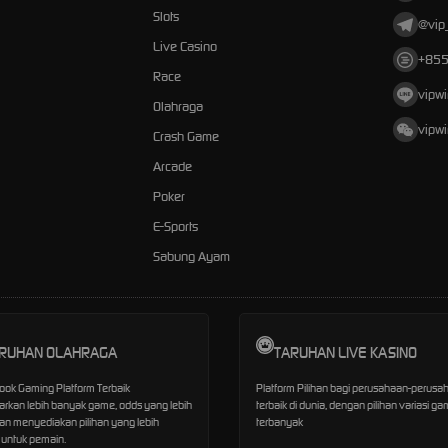
Slots
@vip
Live Casino
+855
Race
vipw
Olahraga
vipw
Crash Game
Arcade
Poker
E-Sports
Sabung Ayam
RUHAN OLAHRAGA
TARUHAN LIVE KASINO
ook Gaming Platform Terbaik
Platform Pilihan bagi perusahaan-perusa
kan lebih banyak game, odds yang lebih
terbaik di dunia, dengan pilihan variasi g
 dan menyediakan pilihan yang lebih
terbanyak
untuk pemain.