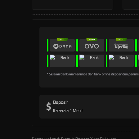
* Selama bank maintenance dan bank offline deposit dan penarik
Deposit
Rata-rata 1 Menit
Tanggung Jawab Bermain
Browser Yang Didukung