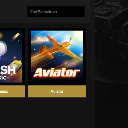
assic
Aviator