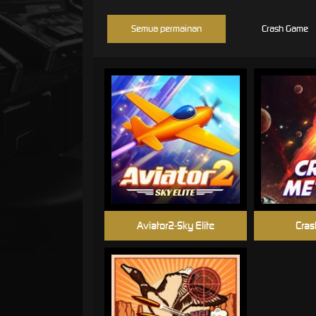
Semua permainan
Crash Game
Aviator2-Sky Elite
Cras