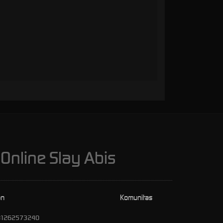
 Online Slay Abis
an
Komunitas
81262573240