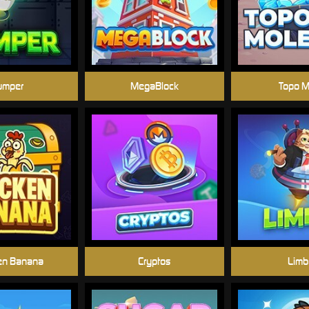
umper
MegaBlock
Topo M
en Banana
Cryptos
Limb