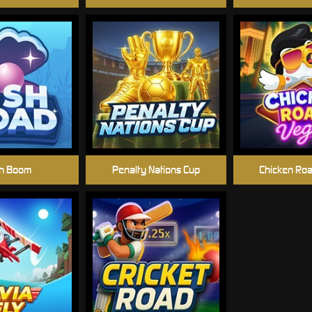
sh Boom
Penalty Nations Cup
Chicken Ro