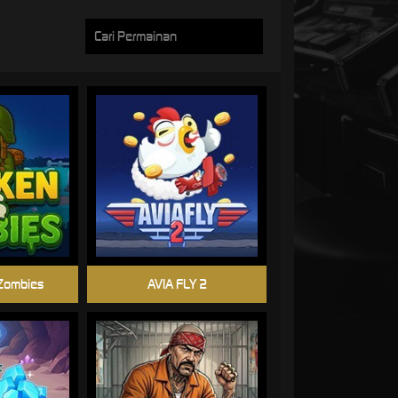
 Zombies
AVIA FLY 2