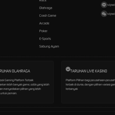
Race
vipw
Olahraga
vipw
Crash Game
Arcade
Poker
E-Sports
Sabung Ayam
RUHAN OLAHRAGA
TARUHAN LIVE KASINO
ook Gaming Platform Terbaik
Platform Pilihan bagi perusahaan-perusa
kan lebih banyak game, odds yang lebih
terbaik di dunia, dengan pilihan variasi g
 dan menyediakan pilihan yang lebih
terbanyak
untuk pemain.