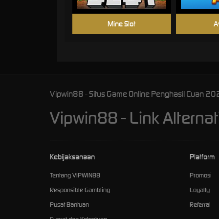
Mine Slot
A
Vipwin88 - Situs Game Online Penghasil Cuan 2
Vipwin88 - Link Alterna
Kebijaksanaan
Platform
Tentang VIPWIN88
Promosi
Responsible Gambling
Loyalty
Pusat Bantuan
Referral