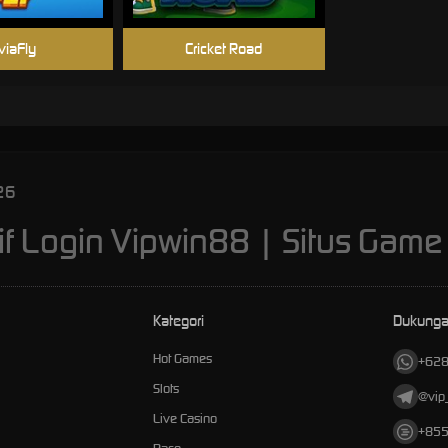
viaFly
Cricket Road
026
tif Login Vipwin88 | Situs Game
Kategori
Dukung
Hot Games
+62
Slots
@vip
Live Casino
+855