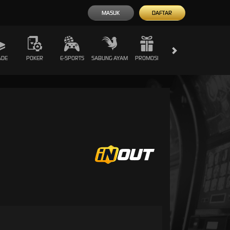
MASUK
DAFTAR
ADE
POKER
E-SPORTS
SABUNG AYAM
PROMOSI