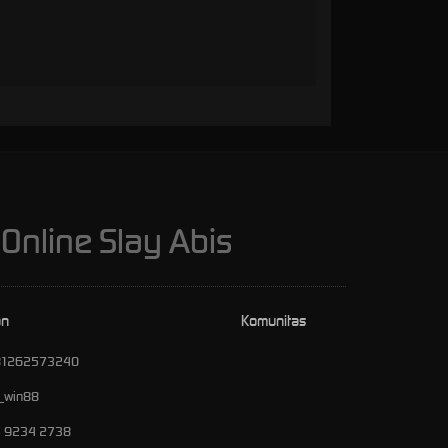
 Online Slay Abis
an
Komunitas
81262573240
_win88
 9234 2738