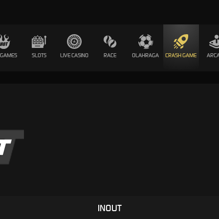
 GAMES
SLOTS
LIVE CASINO
RACE
OLAHRAGA
CRASH GAME
ARC
INOUT