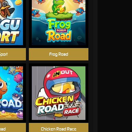
port
Frog Road
oad
Chicken Road Race