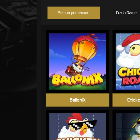
Semua permainan
Crash Game
BalloniX
Chicke