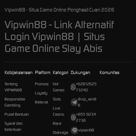
Vipwin88 - Situs Game Online Penghasil Cuan 2026
Vipwin88 - Link Alternatif
Login Vipwin88 | Situs
Game Online Slay Abis
Kebijaksanaan
Platform
Kategori
Dukungan
Komunitas
Tentang
Promosi
Hot
+62812625
VIPWIN88
Games
73240
Loyalty
Responsible
Slots
@vip_win8
Referral
Gambling
8
Live
Pusat Bantuan
Casino
+855 9234
2738
Syarat dan
Race
Ketentuan
vipwin88
Olahraga