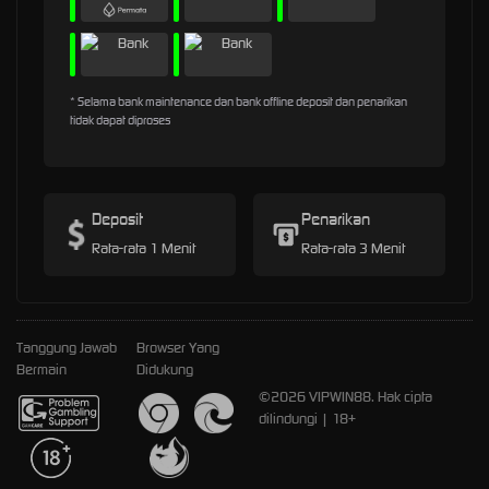
* Selama bank maintenance dan bank offline deposit dan penarikan
tidak dapat diproses
Deposit
Penarikan
Rata-rata 1 Menit
Rata-rata 3 Menit
Tanggung Jawab
Browser Yang
Bermain
Didukung
©2026 VIPWIN88. Hak cipta
dilindungi | 18+