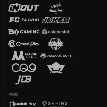
Poker