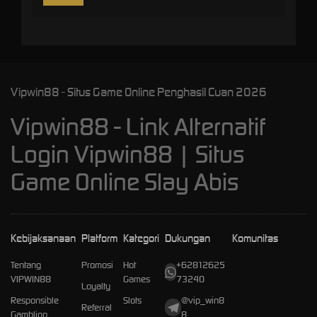
Vipwin88 - Situs Game Online Penghasil Cuan 2026
Vipwin88 - Link Alternatif
Login Vipwin88 | Situs
Game Online Slay Abis
Kebijaksanaan
Platform
Kategori
Dukungan
Komunitas
Tentang
Promosi
Hot
+62812625
VIPWIN88
Games
73240
Loyalty
Responsible
Slots
@vip_win8
Referral
Gambling
8