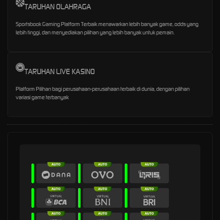
TARUHAN OLAHRAGA
Sportsbook Gaming Platform Terbaik menawarkan lebih banyak game, odds yang
lebih tinggi, dan menyediakan pilihan yang lebih banyak untuk pemain.
TARUHAN LIVE KASINO
Platform Pilihan bagi perusahaan-perusahaan terbaik di dunia, dengan pilihan
variasi game terbanyak