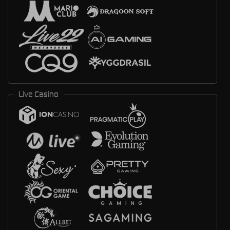
Live Casino