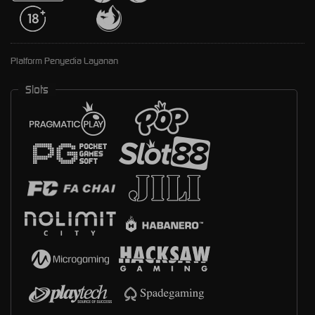
Platform Penyedia Layanan
Slots