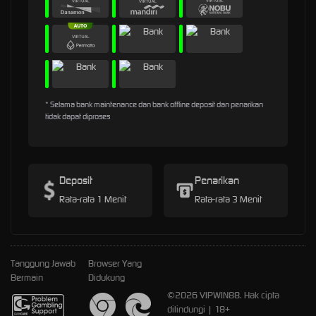
* Selama bank maintenance dan bank offline deposit dan penarikan
tidak dapat diproses
Deposit
Penarikan
Rata-rata 1 Menit
Rata-rata 3 Menit
Tanggung Jawab
Browser Yang
Bermain
Didukung
©2026 VIPWIN88. Hak cipta
dilindungi | 18+