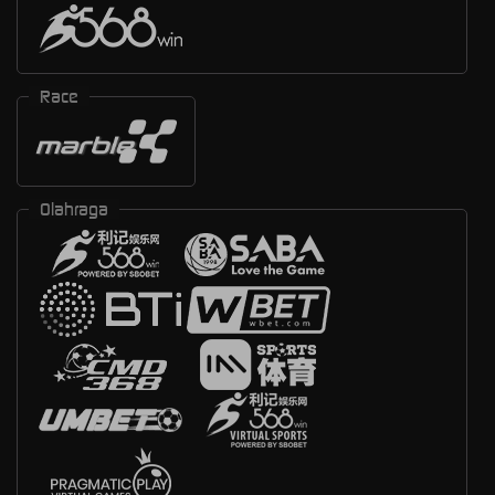
Race
Olahraga