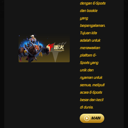
dengan E-Sports
dan bookie
yang
berpengalaman.
Tujuan kita
adalah untuk
menawarkan
platform E-
Sports yang
unik dan
nyaman untuk
semua, meliputi
acara E-Sports
besar dan kecil
di dunia.
MAIN