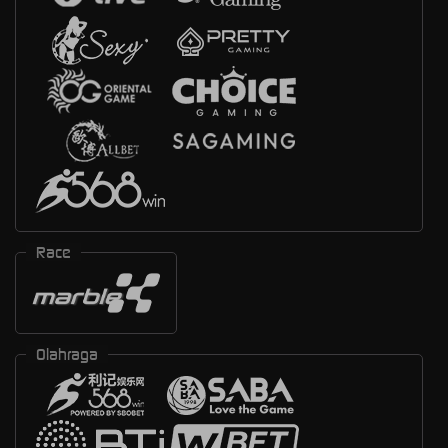
Race
Olahraga