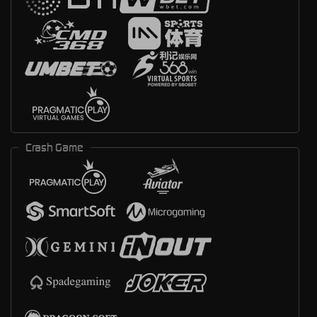
Crash Game