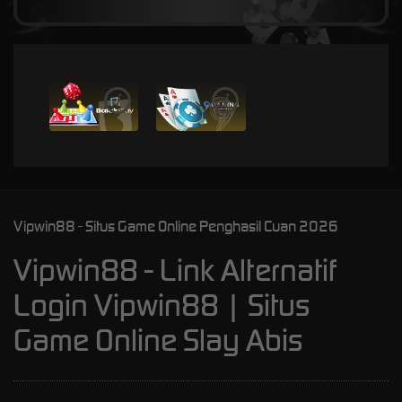
i
i
Vipwin88 - Situs Game Online Penghasil Cuan 2026
Vipwin88 - Link Alternatif
Login Vipwin88 | Situs
Game Online Slay Abis