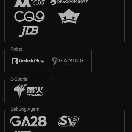
Poker
E-Sports
Sabung Ayam