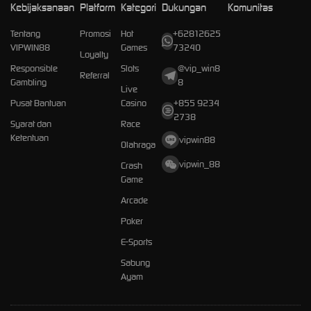
Kebijaksanaan
Platform
Kategori
Dukungan
Komunitas
Tentang
Promosi
Hot
+62812625
VIPWIN88
Games
73240
Loyalty
Responsible
Slots
@vip_win8
Referral
Gambling
8
Live
Pusat Bantuan
Casino
+855 9234
2738
Syarat dan
Race
Ketentuan
vipwin88
Olahraga
vipwin_88
Crash
Game
Arcade
Poker
E-Sports
Sabung
Ayam