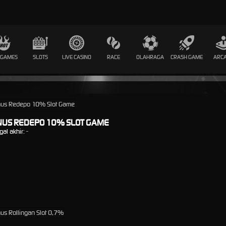
 GAMES
SLOTS
LIVE CASINO
RACE
OLAHRAGA
CRASH GAME
ARC
US REDEPO 10% SLOT GAME
gal akhir:
-