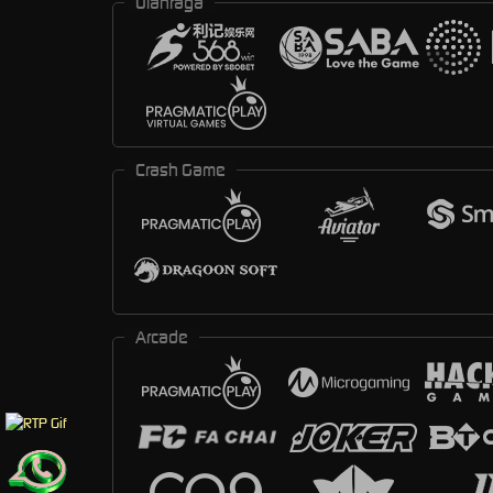
Olahraga
Crash Game
Arcade