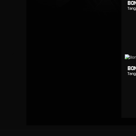
BON
Tang
BON
Tang