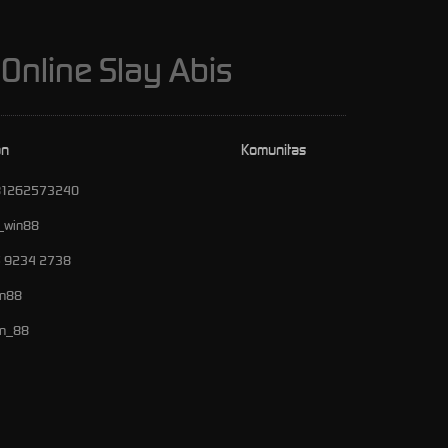
 Online Slay Abis
an
Komunitas
81262573240
_win88
 9234 2738
in88
in_88