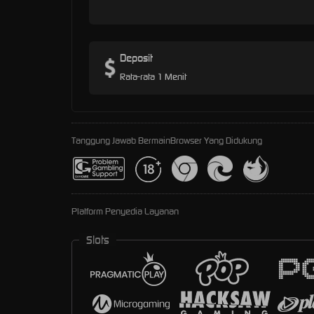
Deposit
Rata-rata 1 Menit
Tanggung Jawab Bermain
Browser Yang Didukung
Platform Penyedia Layanan
Slots