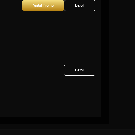
Ambil Promo
Detail
Detail