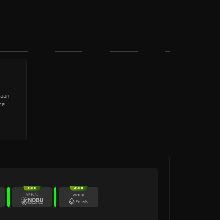
Gates of Olympus Super Scatter
haan
ame