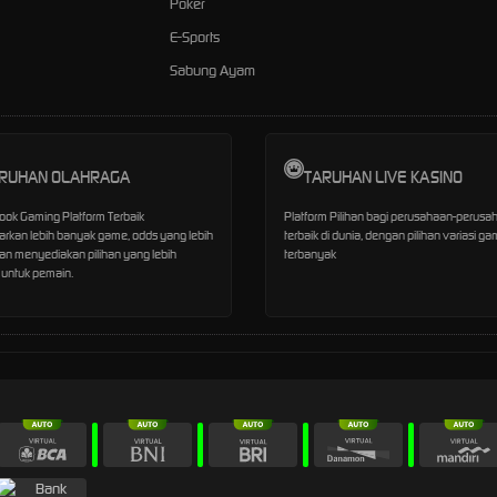
Poker
E-Sports
Sabung Ayam
RUHAN OLAHRAGA
TARUHAN LIVE KASINO
ook Gaming Platform Terbaik
Platform Pilihan bagi perusahaan-perusa
kan lebih banyak game, odds yang lebih
terbaik di dunia, dengan pilihan variasi g
 dan menyediakan pilihan yang lebih
terbanyak
untuk pemain.