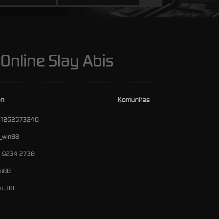
IDR
1,778,000.00
Gates of Olympus Super Scatter
po****i
IDR
1,750,200.00
Sweet Bonanza Super Scatter
 Online Slay Abis
po****i
IDR
1,687,800.00
Sweet Bonanza Super Scatter
an
Komunitas
po****i
IDR
1,431,000.00
81262573240
Sweet Bonanza Super Scatter
_win88
ri****1
IDR
1,220,080.00
 9234 2738
Gates of Olympus Super Scatter
in88
po****i
IDR
1,218,600.00
in_88
Sweet Bonanza Super Scatter
ri****1
IDR
1,209,500.00