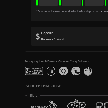
* Selama bank maintenance dan bank offline deposit dan penarik
Deposit
Rata-rata 1 Menit
Tanggung Jawab Bermain
Browser Yang Didukung
Platform Penyedia Layanan
Slots