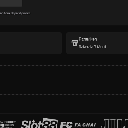
an tidak dapat diproses
Penarikan
Rata-rata 3 Menit