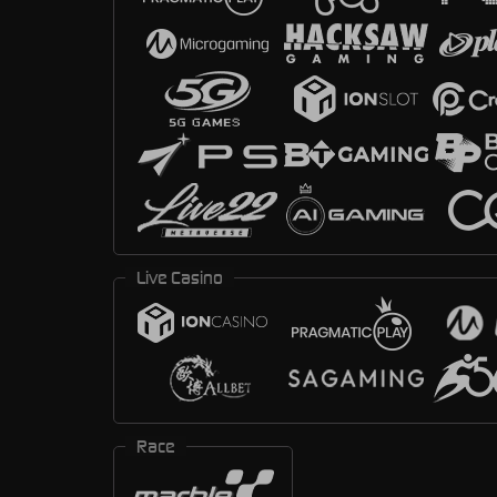
Live Casino
Race