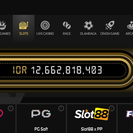
 GAMES
SLOTS
LIVE CASINO
RACE
OLAHRAGA
CRASH GAME
ARC
IDR
12,662,818,403
i
i
i
a
PG Soft
Slot88 x PP