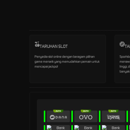
TARUHAN SLOT
TA
Penyedia slot online dengan beragam pilihan
Sportsb
game menarik yang memudahkan pemain untuk
menawar
mencapai jackpot
tinggi,
banyak 