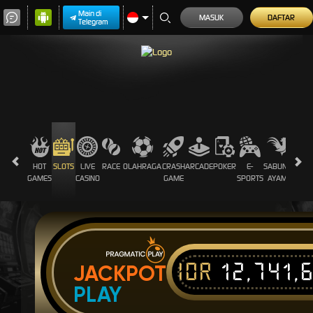
Main di
MASUK
DAFTAR
Telegram
HOT
SLOTS
LIVE
RACE
OLAHRAGA
CRASH
ARCADE
POKER
E-
SABUNG
PROM
GAMES
CASINO
GAME
SPORTS
AYAM
IDR
12,741,
JACKPOT
PLAY