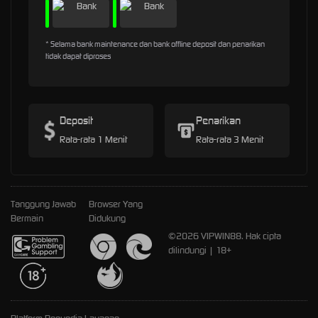
* Selama bank maintenance dan bank offline deposit dan penarikan
tidak dapat diproses
Deposit
Penarikan
Rata-rata 1 Menit
Rata-rata 3 Menit
Tanggung Jawab
Browser Yang
Bermain
Didukung
©2026 VIPWIN88. Hak cipta
dilindungi | 18+