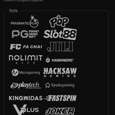
Platform Penyedia Layanan
Slots