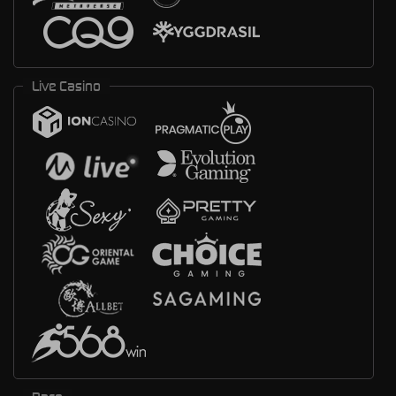
Live Casino