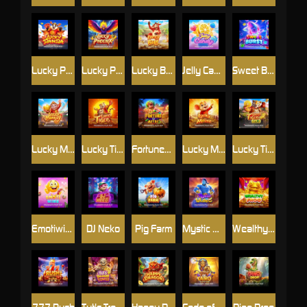
Lucky Panda
Lucky Phoenix
Lucky Bull
Jelly Candy
Sweet Burst
Lucky MonKey
Lucky Tiger
Fortunes of Aztec
Lucky Mouse
Lucky Tiger Gold Ultimate
Emotiwins
DJ Neko
Pig Farm
Mystic Wishes
Wealthy Frog