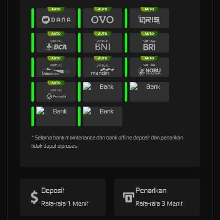
* Selama bank maintenance dan bank offline deposit dan penarikan
tidak dapat diproses
Deposit
Penarikan
Rata-rata 1 Menit
Rata-rata 3 Menit