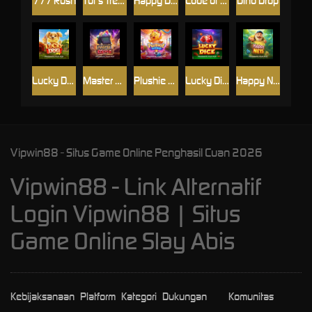
777 Rush
Tut's Treasure Tower
Happy Dragon
Code of Cairo
Dino Drop
Lucky Dog
Master Gems
Plushie Wins
Lucky Dice
Happy Nets
Vipwin88 - Situs Game Online Penghasil Cuan 2026
Vipwin88 - Link Alternatif
Login Vipwin88 | Situs
Game Online Slay Abis
Kebijaksanaan
Platform
Kategori
Dukungan
Komunitas