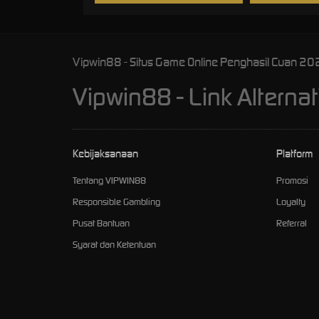
Vipwin88 - Situs Game Online Penghasil Cuan 2
Vipwin88 - Link Alterna
Kebijaksanaan
Platform
Tentang VIPWIN88
Promosi
Responsible Gambling
Loyalty
Pusat Bantuan
Referral
Syarat dan Ketentuan