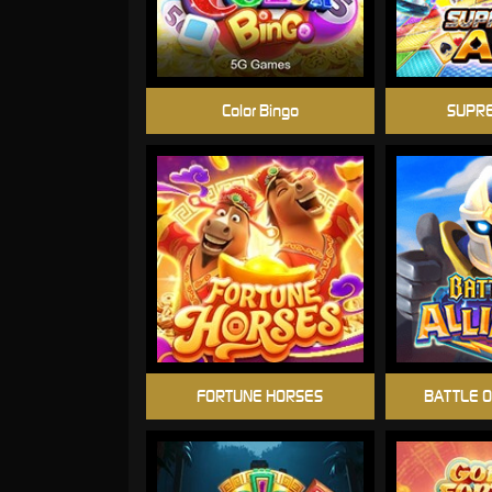
Color Bingo
SUPR
FORTUNE HORSES
BATTLE O