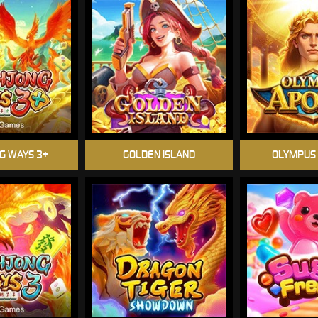
G WAYS 3+
GOLDEN ISLAND
OLYMPUS