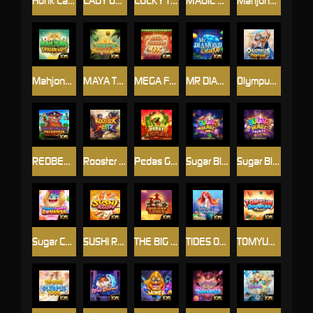
Hunk Cai Shen
LADY OF RA
LUCKY TIGER
MAGIC PEARLS
Mahjong Beauty
Mahjong Dragon Ways
MAYA TEMPLE OF FORTUNE
MEGA FORTUNE OX
MR DIAMOND DELUXE
Olympus Fortune
REDBEARD TREASURE
Rooster Blitz
Pedas Gila
Sugar Blast
Sugar Blast Frenzy
Sugar Candy Bonanza
SUSHI RUSH
THE BIG THE FAT THE UGLY
TIDES OF FORTUNE
TOMYUM BONANZA