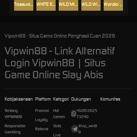
Treasures of Olympus 1000
WHITE ELEPHANT
WILD MINER
WILD WITCH SUGAR BONANZA
Wonder Ace
Vipwin88 - Situs Game Online Penghasil Cuan 2026
Vipwin88 - Link Alternatif
Login Vipwin88 | Situs
Game Online Slay Abis
Kebijaksanaan
Platform
Kategori
Dukungan
Komunitas
Tentang
Promosi
Hot
+62812625
VIPWIN88
Games
73240
Loyalty
Responsible
Slots
@vip_win8
Referral
Gambling
8
Live