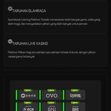
TARUHAN OLAHRAGA
Sportsbook Gaming Platform Terbaik menawarkan lebih banyak game, odds yang
lebih tinggi, dan menyediakan pilihan yang lebih banyak untuk pemain.
TARUHAN LIVE KASINO
Platform Pilihan bagi perusahaan-perusahaan terbaik di dunia, dengan pilihan
variasi game terbanyak