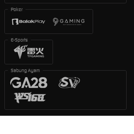
Poker
E-Sports
Sabung Ayam