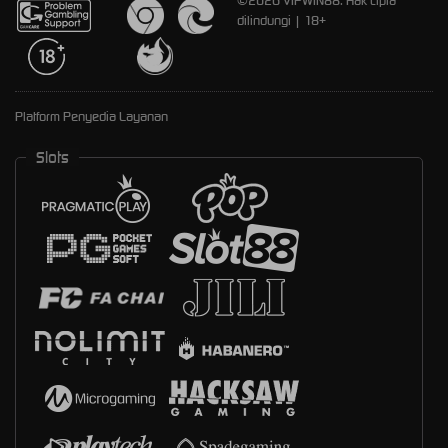
©2026 VIPWIN88. Hak cipta
dilindungi | 18+
Platform Penyedia Layanan
Slots