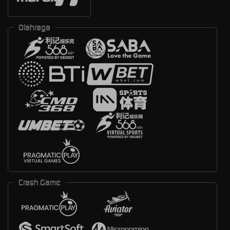
Olahraga
Crash Game