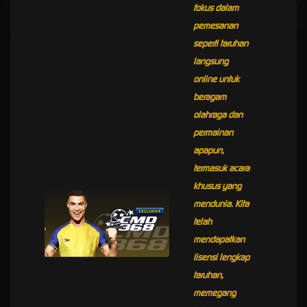
fokus dalam
pemesanan
seperti taruhan
langsung
online untuk
beragam
olahraga dan
permainan
apapun,
termasuk acara
khusus yang
mendunia. Kita
telah
mendapatkan
lisensi lengkap
taruhan,
memegang