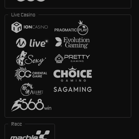
Live Casino
Race