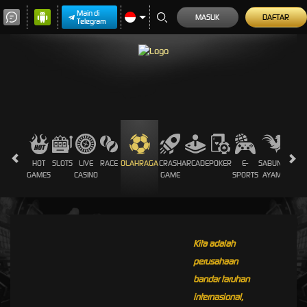
Main di
MASUK
DAFTAR
Telegram
HOT
SLOTS
LIVE
RACE
OLAHRAGA
CRASH
ARCADE
POKER
E-
SABUNG
PROM
GAMES
CASINO
GAME
SPORTS
AYAM
Kita adalah
perusahaan
bandar taruhan
internasional,