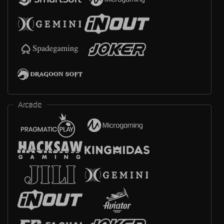
Arcade