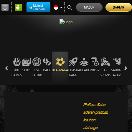
Main di
MASUK
DAFTAR
Telegram
HOT
SLOTS
LIVE
RACE
OLAHRAGA
CRASH
ARCADE
POKER
E-
SABUNG
PROM
GAMES
CASINO
GAME
SPORTS
AYAM
Platform Saba
adalah platform
taruhan
olahraga