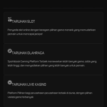
TARUHAN SLOT
Penyedia slot online dengan beragam pilihan game menarik yang memudahkan
pemain untuk mencapai jackpot
TARUHAN OLAHRAGA
Sportsbook Gaming Platform Terbaik menawarkan lebih banyak game, odds yang
lebih tinggi, dan menyediakan pilihan yang lebih banyak untuk pemain.
TARUHAN LIVE KASINO
Platform Pilihan bagi perusahaan-perusahaan terbaik di dunia, dengan pilihan
variasi game terbanyak