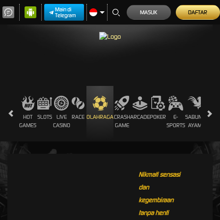
Main di
MASUK
DAFTAR
Telegram
HOT
SLOTS
LIVE
RACE
OLAHRAGA
CRASH
ARCADE
POKER
E-
SABUNG
PROM
GAMES
CASINO
GAME
SPORTS
AYAM
Nikmati sensasi
dan
kegembiraan
tanpa henti