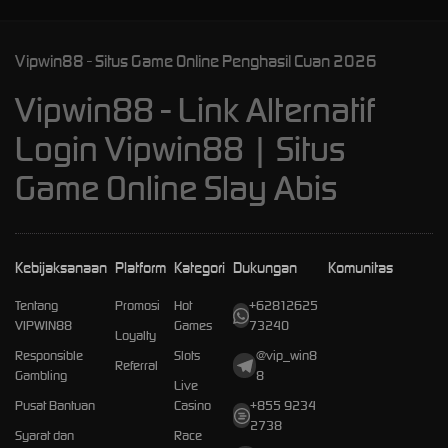
Vipwin88 - Situs Game Online Penghasil Cuan 2026
Vipwin88 - Link Alternatif
Login Vipwin88 | Situs
Game Online Slay Abis
Kebijaksanaan
Platform
Kategori
Dukungan
Komunitas
Tentang
Promosi
Hot
+62812625
VIPWIN88
Games
73240
Loyalty
Responsible
Slots
@vip_win8
Referral
Gambling
8
Live
Pusat Bantuan
Casino
+855 9234
2738
Syarat dan
Race