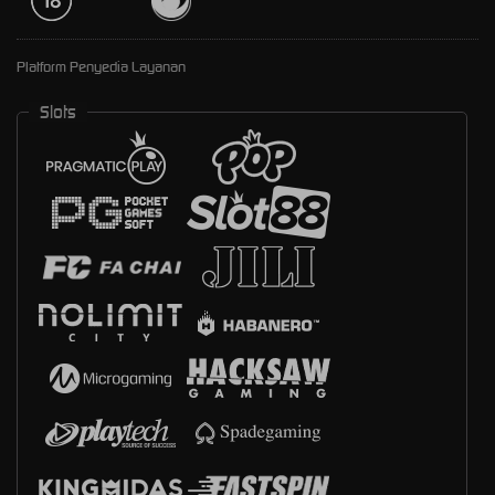
Platform Penyedia Layanan
Slots