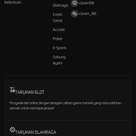
Ketentuan
vipwin88
Olahraga
vipwin_88
Crash
Game
Arcade
Poker
E-Sports
Sabung
Ayam
TARUHAN SLOT
Penyedia slot online dengan beragam pilihan game menarik yang memudahkan
pemain untuk mencapai jackpot
TARUHAN OLAHRAGA