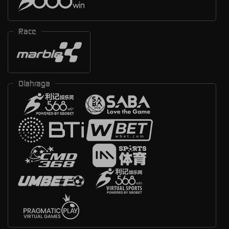
Race
Olahraga