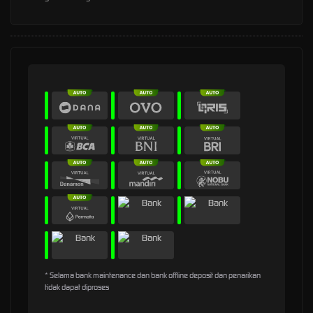
* Selama bank maintenance dan bank offline deposit dan penarikan
tidak dapat diproses