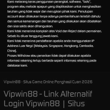
Kami melarang keras penggunaan perangkat, software, "bots",
program atau metode apapun yang diaplikasikan untuk menghasilkan
taruhan yang tidak wajar dan merugikan pihak kami. Penutupan
account akan dilakukan tanpa adanya pemberitahuan terlebih dahulu
dan semua kemenangan dari taruhan yang dilakukan akan dibatalkan
dan sisa saldo akan dihanguskan.
Kami tidak menerima komplain atas Void dan Reject dalam permainan,
Sebab itu diluar tanggung jawab kami.
Kami tidak menerima pendaftaran apabila anda menggunakan IP
Address Luar Negri (Malaysia, Singapore, Hongkong, Cambodia,
China).
Proses Withdraw atau penarikan tidak dapat dilakukan apabila
informasi rekening tertuju berbeda seperti informasi rekening pada
database kami.
Vipwin88 - Situs Game Online Penghasil Cuan 2026
Vipwin88 - Link Alternatif
Login Vipwin88 | Situs