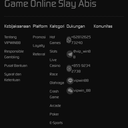
Game Online Slay Abis
Kebijaksanaan
Platform
Kategori
Dukungan
Komunitas
Tentang
Promosi
Hot
+62812625
VIPWIN88
Games
73240
Loyalty
Responsible
Slots
@vip_win8
Referral
Gambling
8
Live
Pusat Bantuan
Casino
+855 9234
2738
Syarat dan
Race
Ketentuan
vipwin88
Olahraga
vipwin_88
Crash
Game
Arcade
Poker
E-Sports