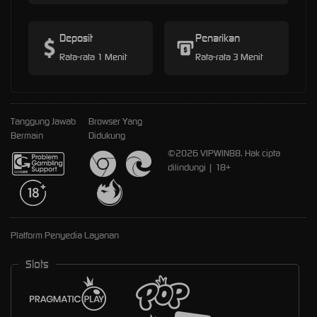
Deposit
Penarikan
Rata-rata 1 Menit
Rata-rata 3 Menit
Tanggung Jawab
Browser Yang
Bermain
Didukung
©2026 VIPWIN88. Hak cipta
dilindungi | 18+
Platform Penyedia Layanan
Slots