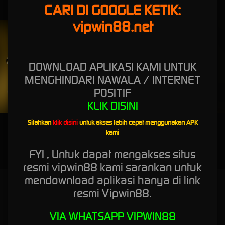
CARI DI GOOGLE KETIK:
vipwin88.net
UNDUH
VIPWIN88 APP
Nikmati berbagai permainan dalam satu
genggaman
DOWNLOAD APLIKASI KAMI UNTUK
MENGHINDARI NAWALA / INTERNET
POSITIF
UNDUH
KLIK DISINI
PANDUAN INSTALASI
Silahkan
klik disini
untuk akses lebih cepat menggunakan APK
kami
FYI , Untuk dapat mengakses situs
resmi vipwin88 kami sarankan untuk
mendownload aplikasi hanya di link
Vipwin88 ⭐️ Portal Link Login Resmi Akses 24 Jam Nonstop
resmi Vipwin88.
VIA WHATSAPP VIPWIN88
Vipwin88 ⭐️ Portal Link