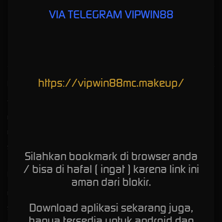
Login Resmi Akses 24 Jam
VIA TELEGRAM VIPWIN88
Nonstop
https://vipwin88mc.makeup/
Kebijaksanaan
Platform
Tentang VIPWIN88
Promosi
Responsible Gambling
Loyalty
Pusat Bantuan
Referral
Syarat dan Ketentuan
Silahkan bookmark di browser anda
/ bisa di hafal ( ingat ) karena link ini
Kategori
Dukungan
aman dari blokir.
Hot Games
+6281262573240
Download aplikasi sekarang juga,
Slots
@vip_win88
hanya tersedia untuk android dan