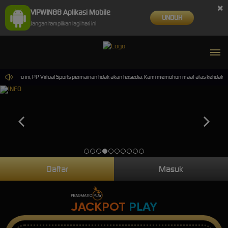
×
VIPWIN88 Aplikasi Mobile
UNDUH
Jangan tampilkan lagi hari ini
 waktu ini, PP Virtual Sports permainan tidak akan tersedia. Kami memohon maaf atas ketidak
Daftar
Masuk
JACKPOT
PLAY