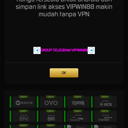
Live Casino
+855 9234 2738
simpan link akses VIPWIN88 makin
Race
mudah tanpa VPN
vipwin88
Olahraga
vipwin_88
Crash Game
Arcade
Poker
GROUP TELEGRAM VIPWIN88
E-Sports
Sabung Ayam
OK
Komunitas