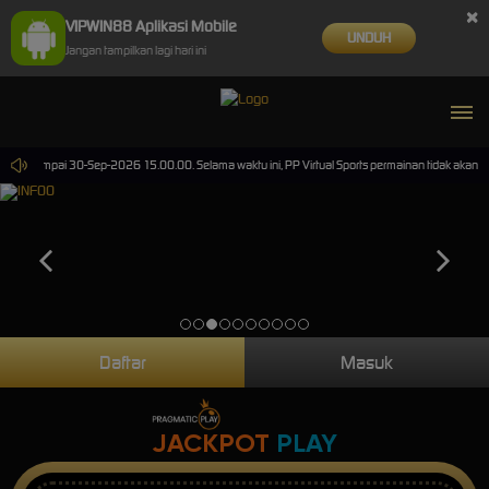
×
VIPWIN88 Aplikasi Mobile
UNDUH
Jangan tampilkan lagi hari ini
00.00 sampai 30-Sep-2026 15.00.00. Selama waktu ini, PP Virtual Sports permainan tidak akan 
Daftar
Masuk
JACKPOT
PLAY