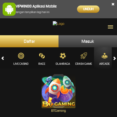
×
VIPWIN88 Aplikasi Mobile
UNDUH
Jangan tampilkan lagi hari ini
Daftar
Masuk
OTS
LIVE CASINO
RACE
OLAHRAGA
CRASH GAME
ARCADE
BTGaming