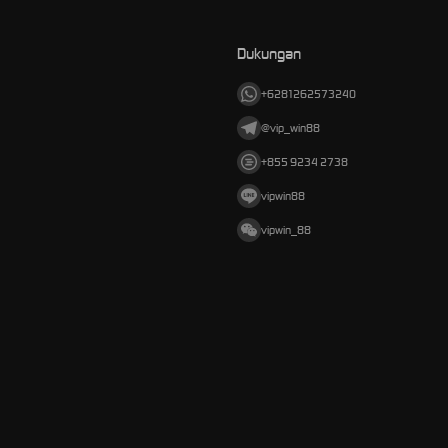
Dukungan
+6281262573240
@vip_win88
+855 9234 2738
vipwin88
vipwin_88