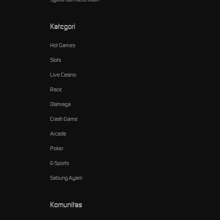
Kategori
Hot Games
Slots
Live Casino
Race
Olahraga
Crash Game
Arcade
Poker
E-Sports
Sabung Ayam
Komunitas