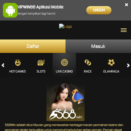
×
VIPWIN88 Aplikasi Mobile
UNDUH
Jangan tampilkan lagi hari ini
Daftar
Masuk
HOT GAMES
SLOTS
LIVE CASINO
RACE
OLAHRAGA
CRA
568Win adalah situs hiburan yang menawarkan berbagai macam permainan kasino dan
permainan dealer berkualitas untuk memenuhi kebutuhan setiap pemain. Pemain dapat