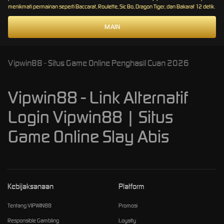
menikmati permainan seperti Baccarat, Roulette, Sic Bo, Dragon Tiger, dan Bakarat 12 detik.
MAIN
Vipwin88 - Situs Game Online Penghasil Cuan 2026
Vipwin88 - Link Alternatif
Login Vipwin88 | Situs
Game Online Slay Abis
Kebijaksanaan
Platform
Tentang VIPWIN88
Promosi
Responsible Gambling
Loyalty