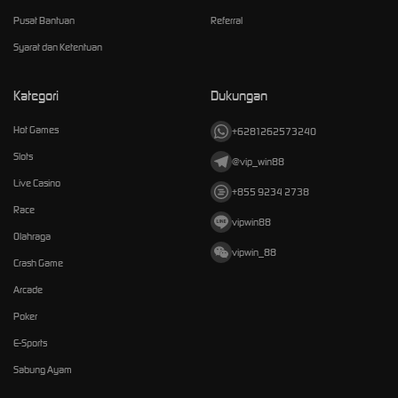
Pusat Bantuan
Referral
Syarat dan Ketentuan
Kategori
Dukungan
Hot Games
+6281262573240
Slots
@vip_win88
Live Casino
+855 9234 2738
Race
vipwin88
Olahraga
vipwin_88
Crash Game
Arcade
Poker
E-Sports
Sabung Ayam