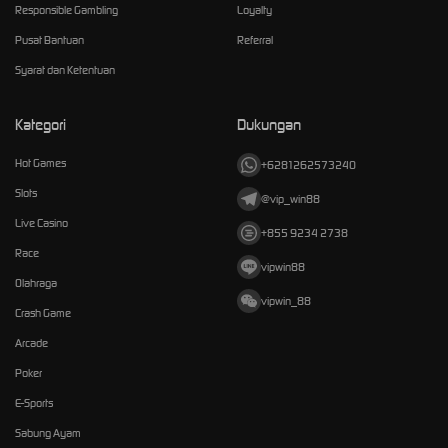
Responsible Gambling
Loyalty
Pusat Bantuan
Referral
Syarat dan Ketentuan
Kategori
Dukungan
Hot Games
+6281262573240
Slots
@vip_win88
Live Casino
+855 9234 2738
Race
vipwin88
Olahraga
vipwin_88
Crash Game
Arcade
Poker
E-Sports
Sabung Ayam