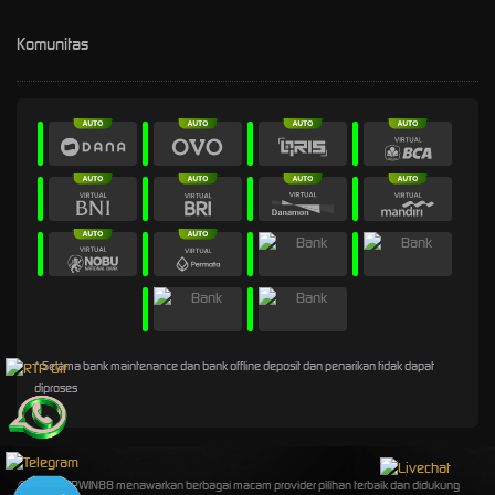
Komunitas
* Selama bank maintenance dan bank offline deposit dan penarikan tidak dapat
diproses
©2026 VIPWIN88 menawarkan berbagai macam provider pilihan terbaik dan didukung