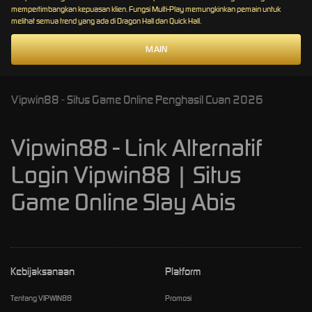
mempertimbangkan kepuasan klien. Fungsi Multi-Play memungkinkan pemain untuk
melihat semua trend yang ada di Dragon Hall dan Quick Hall.
MAIN
Vipwin88 - Situs Game Online Penghasil Cuan 2026
Vipwin88 - Link Alternatif
Login Vipwin88 | Situs
Game Online Slay Abis
Kebijaksanaan
Platform
Tentang VIPWIN88
Promosi