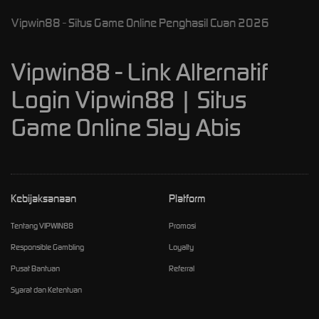
Vipwin88 - Situs Game Online Penghasil Cuan 2026
Vipwin88 - Link Alternatif
Login Vipwin88 | Situs
Game Online Slay Abis
Kebijaksanaan
Platform
Tentang VIPWIN88
Promosi
Responsible Gambling
Loyalty
Pusat Bantuan
Referral
Syarat dan Ketentuan