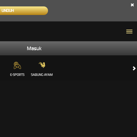
×
UNDUH
Masuk
E-SPORTS
SABUNG AYAM