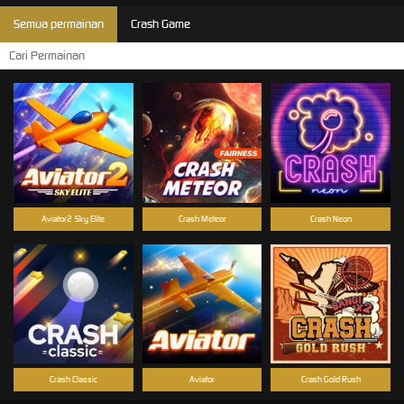
Semua permainan
Crash Game
Aviator2-Sky Elite
Crash Meteor
Crash Neon
Crash Classic
Aviator
Crash Gold Rush