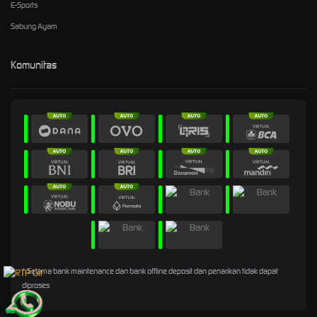
E-Sports
Sabung Ayam
Komunitas
* Selama bank maintenance dan bank offline deposit dan penarikan tidak dapat
diproses