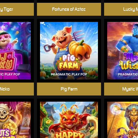
y Tiger
Fortunes of Aztec
Lucky 
 Neko
Pig Farm
Mystic 