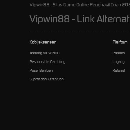
Vipwin88 - Situs Game Online Penghasil Cuan 2
Vipwin88 - Link Alterna
Kebijaksanaan
Platform
Tentang VIPWIN88
Promosi
Responsible Gambling
Loyalty
Pusat Bantuan
Referral
Syarat dan Ketentuan