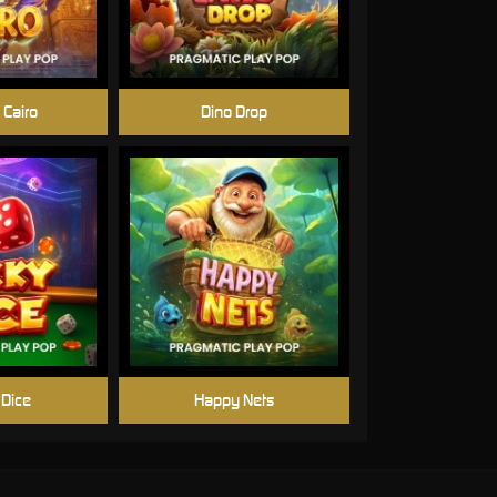
 Cairo
Dino Drop
 Dice
Happy Nets