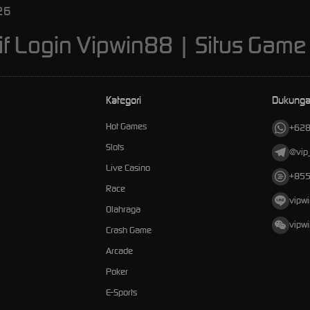
026
tif Login Vipwin88 | Situs Game
Kategori
Dukung
Hot Games
+62
Slots
@vip
Live Casino
+855
Race
vipw
Olahraga
vipw
Crash Game
Arcade
Poker
E-Sports