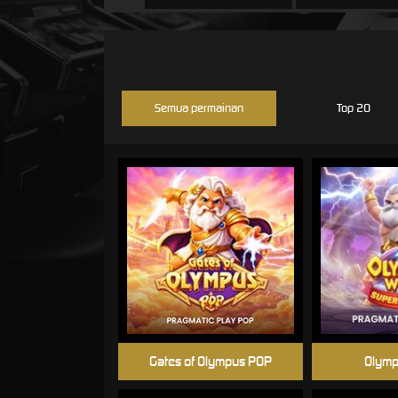
Semua permainan
Top 20
Gates of Olympus POP
Olymp