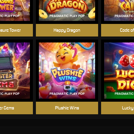
easure Tower
Happy Dragon
Code of
er Gems
Plushie Wins
Lucky